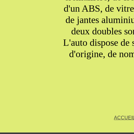
d'un ABS, de vitres
de jantes alumini
deux doubles sor
L'auto dispose de 
d'origine, de nom
d'e
Cette Z1 qui total
8012 exemplaire
tr
Véhicule visibl
ACCUEI
Essai r
Possibilité de ga